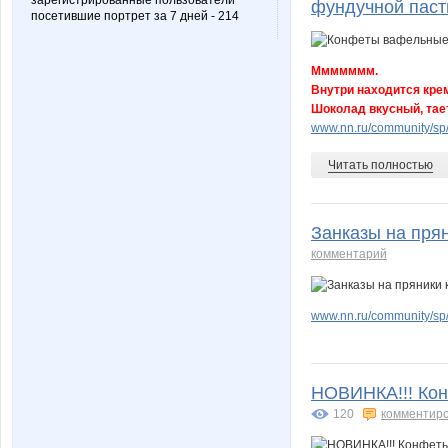
зарегистрированные пользователи
фундучной паст
посетившие портрет за 7 дней - 214
Ммммммм.
Внутри находится кре
Шоколад вкусный, тает
www.nn.ru/community/sp/
Читать полностью
Занказы на пря
комментарий
www.nn.ru/community/sp/
НОВИНКА!!! Кон
120
комментир