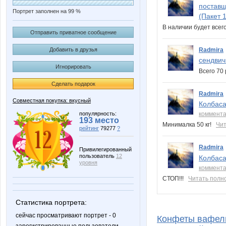
поставщ
Портрет заполнен на 99 %
(Пакет 1
В наличии будет всег
Отправить приватное сообщение
Radmira
Добавить в друзья
сендвич
Игнорировать
Всего 70
Сделать подарок
Radmira
Совместная покупка: вкусный
Колбаса
популярность:
коммент
193 место
Минималка 50 кг!
Чит
рейтинг
79277
?
Radmira
Привилегированный
пользователь
12
Колбаса
уровня
коммент
СТОП!!!
Читать полн
Статистика портрета:
сейчас просматривают портрет - 0
Конфеты вафель