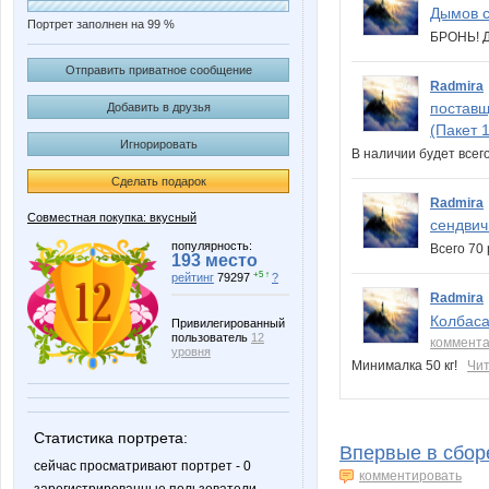
Дымов с
Портрет заполнен на 99 %
БРОНЬ! 
Отправить приватное сообщение
Radmira
поставщ
Добавить в друзья
(Пакет 1
Игнорировать
В наличии будет всег
Сделать подарок
Radmira
Совместная покупка: вкусный
сендвич
популярность:
Всего 70
193 место
+5 ↑
рейтинг
79297
?
Radmira
Колбаса
Привилегированный
пользователь
12
коммент
уровня
Минималка 50 кг!
Чит
Статистика портрета:
Впервые в сбор
сейчас просматривают портрет - 0
комментировать