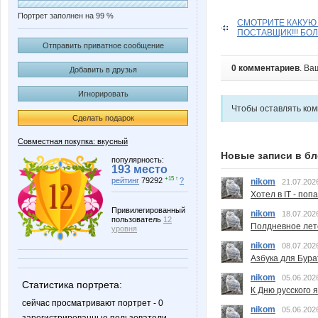
Портрет заполнен на 99 %
СМОТРИТЕ КАКУЮ
ПОСТАВЩИК!!! БОЛ
Отправить приватное сообщение
0 комментариев
. Ва
Добавить в друзья
Игнорировать
Чтобы оставлять ко
Сделать подарок
Совместная покупка: вкусный
Новые записи в бл
популярность:
193 место
+15 ↑
рейтинг
79292
?
nikom
21.07.202
Хотел в IT - поп
Привилегированный
nikom
18.07.202
пользователь
12
Полдневное лет
уровня
nikom
08.07.202
Азбука для Бура
nikom
05.06.202
Статистика портрета:
К Дню русского 
сейчас просматривают портрет - 0
nikom
05.06.202