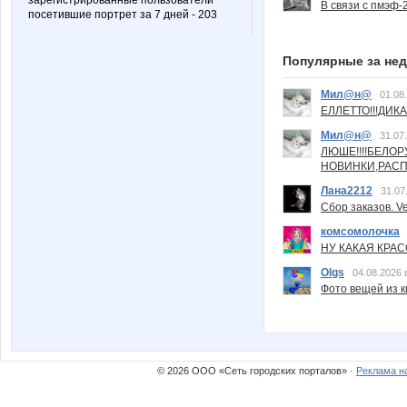
зарегистрированные пользователи
В связи с пмэф-
посетившие портрет за 7 дней - 203
Популярные за не
Мил@н@
01.08
ЕЛЛЕТТО!!!ДИК
Мил@н@
31.07
ЛЮШЕ!!!!БЕЛО
НОВИНКИ,РАСП
Лана2212
31.07
Сбор заказов. Ve
комсомолочка
НУ КАКАЯ КРАСОТ
Olgs
04.08.2026 
Фото вещей из ки
© 2026 ООО «Сеть городских порталов» ·
Реклама н