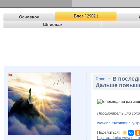
Блог
( 2902 )
Основное
Шпионаж
В последн
>
Блог
Дальше повыше
Просмотреть или сохр
www.nn.ru/community/sp/
Поделиться:
https://radmira.www.nn.ru