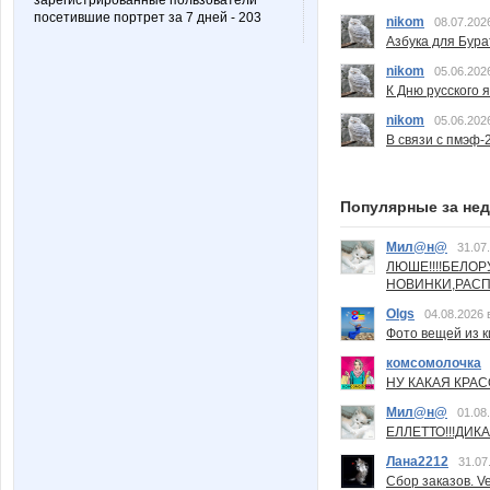
зарегистрированные пользователи
посетившие портрет за 7 дней - 203
nikom
08.07.202
Азбука для Бура
nikom
05.06.202
К Дню русского 
nikom
05.06.202
В связи с пмэф-
Популярные за не
Мил@н@
31.07
ЛЮШЕ!!!!БЕЛО
НОВИНКИ,РАСП
Olgs
04.08.2026 
Фото вещей из ки
комсомолочка
НУ КАКАЯ КРАСОТ
Мил@н@
01.08
ЕЛЛЕТТО!!!ДИК
Лана2212
31.07
Сбор заказов. Ve