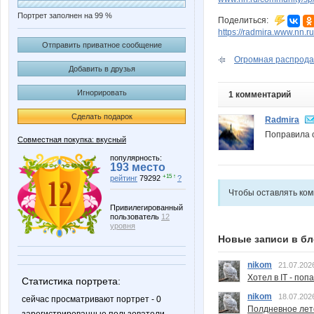
Портрет заполнен на 99 %
Поделиться:
https://radmira.www.nn.ru
Отправить приватное сообщение
Огромная распродаж
Добавить в друзья
Игнорировать
1 комментарий
Сделать подарок
Radmira
Поправила 
Совместная покупка: вкусный
популярность:
193 место
+15 ↑
рейтинг
79292
?
Чтобы оставлять ко
Привилегированный
пользователь
12
уровня
Новые записи в бл
nikom
21.07.202
Хотел в IT - поп
Статистика портрета:
nikom
18.07.202
сейчас просматривают портрет - 0
Полдневное лет