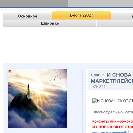
Блог
( 2902 )
Основное
Шпионаж
И СНОВА
>
Блог
МАРКЕТПЛЕЙСЕ! 
274
Просмотреть или сохр
Конфеты мини-рожок хр
И СНОВА ШОК ОТ СТОИ
www.nn.ru/community/sp/