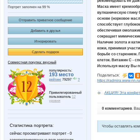
рекомендовать ее даж
Маска имеет кремообр
Портрет заполнен на 99 %
вулканическую глину 
основе (норковое масл
Отправить приватное сообщение
способствует глубоко
обеспечивая омолажив
Добавить в друзья
сокращает мимические
Игнорировать
Наличие золота и кат
кожи, принимая участ
Сделать подарок
борьбе со старением.
клеток. Витамин С - с
Совместная покупка: вкусный
Используя маску Вы по
популярность:
193 место
Поделиться:
+5 ↑
рейтинг
79297
?
https://radmira.www.nn.
Привилегированный
АКЦИЯ! Эта конфетк
пользователь
12
уровня
0 комментариев
. Ва
Статистика портрета:
Чтобы оставлять ко
сейчас просматривают портрет - 0