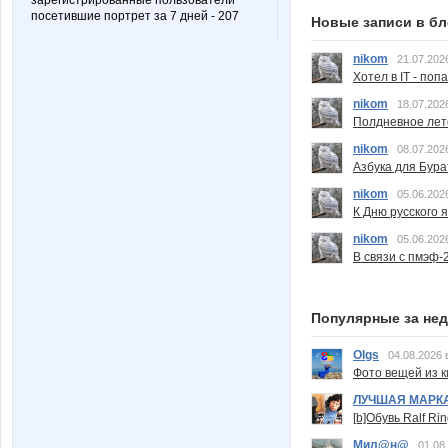
зарегистрированные пользователи
посетившие портрет за 7 дней - 207
Новые записи в бл
nikom
21.07.202
Хотел в IT - поп
nikom
18.07.202
Полдневное лет
nikom
08.07.202
Азбука для Бура
nikom
05.06.202
К Дню русского 
nikom
05.06.202
В связи с пмэф-
Популярные за не
Olgs
04.08.2026 
Фото вещей из ки
ЛУЧШАЯ МАРК
[b]Обувь Ralf Ri
Мил@н@
01.08