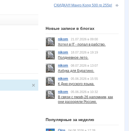
СКИДКА!!! Манго Kong 500 гр 255р!
Новые записи в блогах
nikom
21.07.2026 в 09:00
Хотел в IT - попал в рабство.
nikom
18.07.2026 в 19:19
Полдневное лето.
nikom
08.07.2026 в 13:07
Азбука для Буратино.
nikom
05.06.2026 в 15:55
К Дню русского языка.
nikom
05.06.2026 в 10:32
В связи с пмэф-26 напомним, как
они раззоряли Россию.
Популярные за неделю
Olgs
04.08.2026 в 17:28