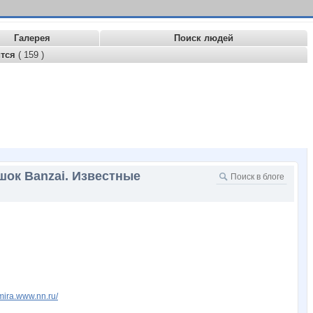
Галерея
Поиск людей
ится
( 159 )
шок Banzai. Известные
dmira.www.nn.ru/