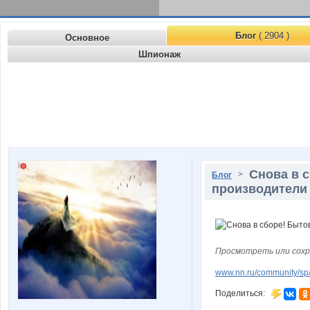
Блог
( 2904 )
Основное
Шпионаж
Снова в 
>
Блог
производители
Просмотреть или сохр
www.nn.ru/community/sp/st
Поделиться: