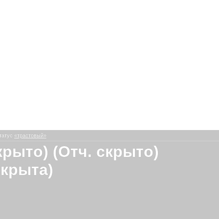
татус
«трастовый»
крыто) (Отч. скрыто)
скрыта)