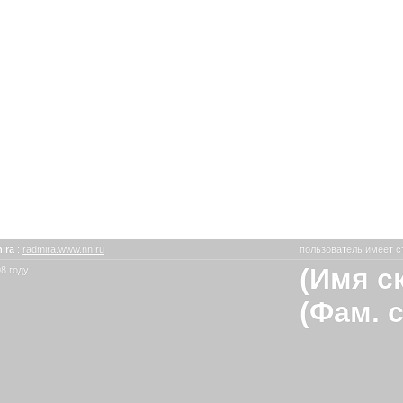
ira
:
radmira.www.nn.ru
пользователь имеет с
(Имя с
8 году
(Фам. 