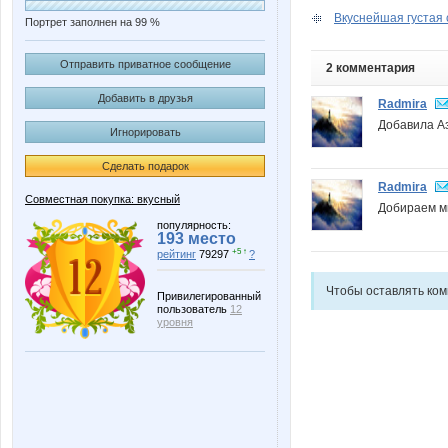
Вкуснейшая густая с
Портрет заполнен на 99 %
Отправить приватное сообщение
2 комментария
Добавить в друзья
Radmira
Добавила А
Игнорировать
Сделать подарок
Radmira
Совместная покупка: вкусный
Добираем м
популярность:
193 место
+5 ↑
рейтинг
79297
?
Чтобы оставлять ко
Привилегированный
пользователь
12
уровня