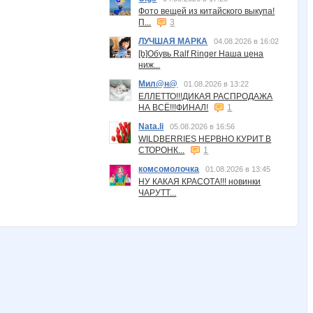
Фото вещей из китайского выкупа!
П...
3
ЛУЧШАЯ МАРКА
04.08.2026 в 16:02
[b]Обувь Ralf Ringer Наша цена
ниж...
Мил@н@
01.08.2026 в 13:22
ЕЛЛЕТТО!!!ДИКАЯ РАСПРОДАЖА
НА ВСЁ!!!ФИНАЛ!
1
Nata.li
05.08.2026 в 16:56
WILDBERRIES НЕРВНО КУРИТ В
СТОРОНК...
1
комсомолочка
01.08.2026 в 13:45
НУ КАКАЯ КРАСОТА!!! новинки
ЧАРУТТ...