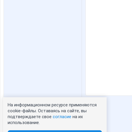
На информационном ресурсе применяются
Статистика портрета:
cookie-файлы. Оставаясь на сайте, вы
подтверждаете свое
согласие
на их
сейчас просматривают портрет - 0
использование.
зарегистрированные пользователи
посетившие портрет за 7 дней - 207