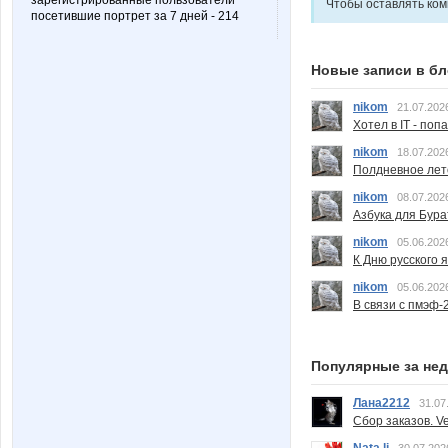
зарегистрированные пользователи
Чтобы оставлять ко
посетившие портрет за 7 дней - 214
Новые записи в бл
nikom
21.07.202
Хотел в IT - поп
nikom
18.07.202
Полдневное лет
nikom
08.07.202
Азбука для Бура
nikom
05.06.202
К Дню русского 
nikom
05.06.202
В связи с пмэф-
Популярные за не
Лана2212
31.07
Сбор заказов. Ve