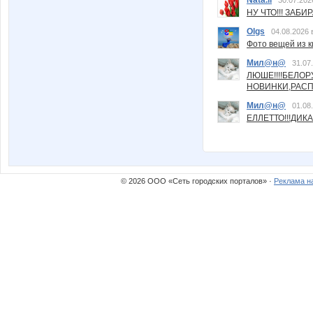
Nata.li
30.07.202
НУ ЧТО!!! ЗАБИ
Olgs
04.08.2026 
Фото вещей из ки
Мил@н@
31.07
ЛЮШЕ!!!!БЕЛО
НОВИНКИ,РАСП
Мил@н@
01.08
ЕЛЛЕТТО!!!ДИК
© 2026 ООО «Сеть городских порталов» ·
Реклама н