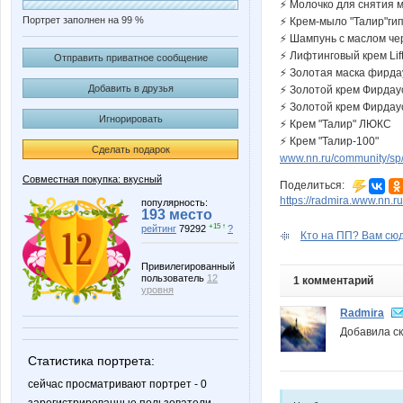
⚡ Молочко для снятия 
Портрет заполнен на 99 %
⚡ Крем-мыло "Талир"ги
⚡ Шампунь с маслом че
⚡ Лифтинговый крем Lif
Отправить приватное сообщение
⚡ Золотая маска фирда
Добавить в друзья
⚡ Золотой крем Фирдау
⚡ Золотой крем Фирдау
Игнорировать
⚡ Крем "Талир" ЛЮКС
⚡ Крем "Талир-100"
Сделать подарок
www.nn.ru/community/sp/m
Совместная покупка: вкусный
Поделиться:
https://radmira.www.nn.
популярность:
193 место
+15 ↑
рейтинг
79292
?
Кто на ПП? Вам сюд
Привилегированный
пользователь
12
1 комментарий
уровня
Radmira
Добавила с
Статистика портрета:
сейчас просматривают портрет - 0