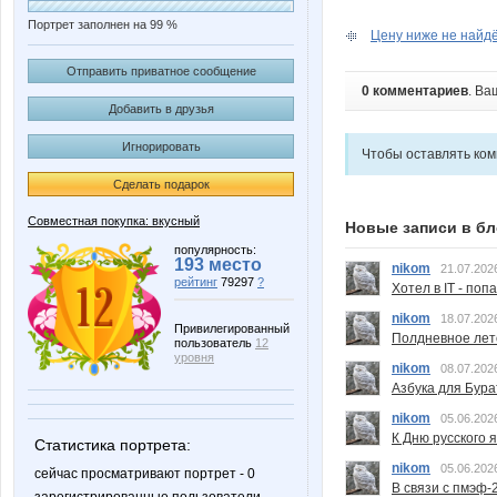
Портрет заполнен на 99 %
Цену ниже не найдё
Отправить приватное сообщение
0 комментариев
. Ва
Добавить в друзья
Игнорировать
Чтобы оставлять ко
Сделать подарок
Совместная покупка: вкусный
Новые записи в бл
популярность:
193 место
nikom
21.07.202
рейтинг
79297
?
Хотел в IT - поп
nikom
18.07.202
Привилегированный
Полдневное лет
пользователь
12
уровня
nikom
08.07.202
Азбука для Бура
nikom
05.06.202
К Дню русского 
Статистика портрета:
nikom
05.06.202
сейчас просматривают портрет - 0
В связи с пмэф-