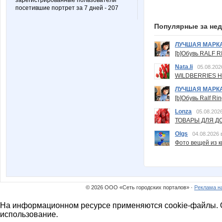
зарегистрированные пользователи
посетившие портрет за 7 дней - 207
Популярные за не
ЛУЧШАЯ МАРК
[b]Обувь RALF RI
Nata.li
05.08.202
WILDBERRIES Н
ЛУЧШАЯ МАРК
[b]Обувь Ralf Ri
Lonza
05.08.2026
ТОВАРЫ ДЛЯ ДО
Olgs
04.08.2026 
Фото вещей из ки
© 2026 ООО «Сеть городских порталов» ·
Реклама н
На информационном ресурсе применяются cookie-файлы. О
использование.