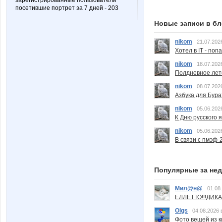
зарегистрированные пользователи
посетившие портрет за 7 дней - 203
Новые записи в бл
nikom
21.07.202
Хотел в IT - поп
nikom
18.07.202
Полдневное лет
nikom
08.07.202
Азбука для Бура
nikom
05.06.202
К Дню русского 
nikom
05.06.202
В связи с пмэф-
Популярные за не
Мил@н@
01.08
ЕЛЛЕТТО!!!ДИК
Olgs
04.08.2026 
Фото вещей из ки