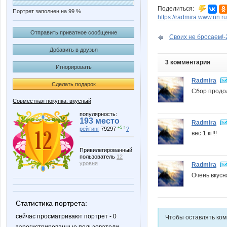
Поделиться:
Портрет заполнен на 99 %
https://radmira.www.nn.
Отправить приватное сообщение
Своих не бросаем!-2
Добавить в друзья
3 комментария
Игнорировать
Radmira
Сделать подарок
Сбор продо
Совместная покупка: вкусный
популярность:
193 место
Radmira
+5 ↑
рейтинг
79297
?
вес 1 кг!!!
Привилегированный
пользователь
12
уровня
Radmira
Очень вкусн
Статистика портрета:
сейчас просматривают портрет - 0
Чтобы оставлять ко