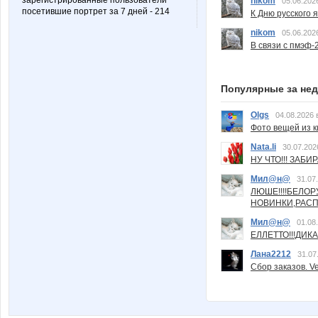
зарегистрированные пользователи
nikom
05.06.202
посетившие портрет за 7 дней - 214
К Дню русского 
nikom
05.06.202
В связи с пмэф-
Популярные за не
Olgs
04.08.2026 
Фото вещей из ки
Nata.li
30.07.202
НУ ЧТО!!! ЗАБИ
Мил@н@
31.07
ЛЮШЕ!!!!БЕЛО
НОВИНКИ,РАСП
Мил@н@
01.08
ЕЛЛЕТТО!!!ДИК
Лана2212
31.07
Сбор заказов. Ve