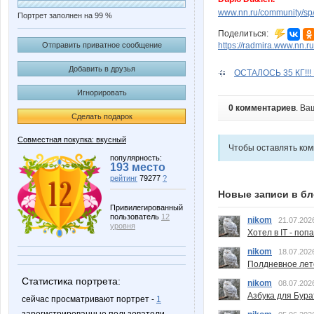
www.nn.ru/community/sp/
Портрет заполнен на 99 %
Поделиться:
https://radmira.www.nn.ru
Отправить приватное сообщение
Добавить в друзья
ОСТАЛОСЬ 35 КГ!!! К
Игнорировать
0 комментариев
. Ва
Сделать подарок
Совместная покупка: вкусный
Чтобы оставлять ко
популярность:
193 место
рейтинг
79277
?
Новые записи в бл
Привилегированный
пользователь
12
nikom
21.07.202
уровня
Хотел в IT - поп
nikom
18.07.202
Полдневное лет
Статистика портрета:
nikom
08.07.202
Азбука для Бура
сейчас просматривают портрет -
1