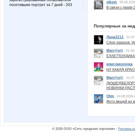
зарегистрированные пользователи
nikom
05.06.202
посетившие портрет за 7 дней - 203
В связи с пмэф-
Популярные за не
Лана2212
31.07
Сбор заказов. Ve
Мил@н@
01.08
ЕЛЛЕТТО!!!ДИК
комсомолочка
НУ КАКАЯ КРАСОТ
Мил@н@
31.07
ЛЮШЕ!!!!БЕЛО
НОВИНКИ,РАСП
Olgs
04.08.2026 
Фото вещей из ки
© 2026 ООО «Сеть городских порталов» ·
Реклама н