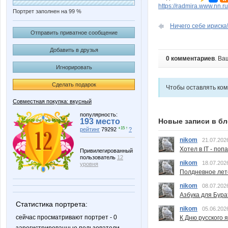
https://radmira.www.nn.
Портрет заполнен на 99 %
Ничего себе ириска!
Отправить приватное сообщение
Добавить в друзья
0 комментариев
. Ва
Игнорировать
Сделать подарок
Чтобы оставлять ко
Совместная покупка: вкусный
популярность:
193 место
Новые записи в бл
+15 ↑
рейтинг
79292
?
nikom
21.07.202
Хотел в IT - поп
Привилегированный
пользователь
12
nikom
18.07.202
уровня
Полдневное лет
nikom
08.07.202
Азбука для Бура
Статистика портрета:
nikom
05.06.202
сейчас просматривают портрет - 0
К Дню русского 