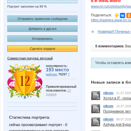
В кг очень много!
www.nn.ru/community/sp/
Портрет заполнен на 99 %
Поделиться:
Отправить приватное сообщение
https://radmira.www.nn.ru
Добавить в друзья
Новинка!!! Печенье 
Игнорировать
0 комментариев
. Ва
Сделать подарок
Совместная покупка: вкусный
Чтобы оставлять ко
популярность:
193 место
рейтинг
79297
?
Новые записи в бл
Привилегированный
пользователь
12
nikom
21.07.202
уровня
Хотел в IT - поп
nikom
18.07.202
Полдневное лет
Статистика портрета:
nikom
08.07.202
Азбука для Бура
сейчас просматривают портрет - 0