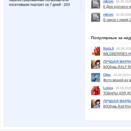
зарегистрированные пользователи
nikom
05.06.202
посетившие портрет за 7 дней - 203
К Дню русского 
nikom
05.06.202
В связи с пмэф-
Популярные за не
Nata.li
05.08.202
WILDBERRIES Н
ЛУЧШАЯ МАРК
[b]Обувь RALF RI
Olgs
04.08.2026 
Фото вещей из ки
Lonza
05.08.2026
ТОВАРЫ ДЛЯ ДО
ЛУЧШАЯ МАРК
[b]Обувь Ralf Ri